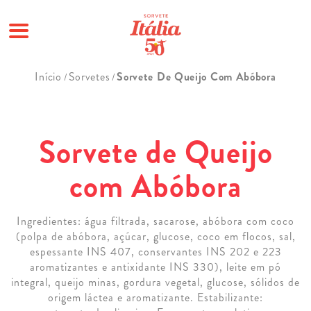
Pular
Início
Sorvetes
Sorvete De Queijo Com Abóbora
/
/
para
o
conteúdo
Sorvete de Queijo
com Abóbora
Ingredientes: água filtrada, sacarose, abóbora com coco
(polpa de abóbora, açúcar, glucose, coco em flocos, sal,
espessante INS 407, conservantes INS 202 e 223
aromatizantes e antixidante INS 330), leite em pó
integral, queijo minas, gordura vegetal, glucose, sólidos de
origem láctea e aromatizante. Estabilizante: