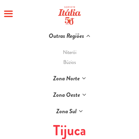
Pular
Outras Regiões
para
o
Niterói
conteúdo
Búzios
Zona Norte
Zona Oeste
Zona Sul
Tijuca