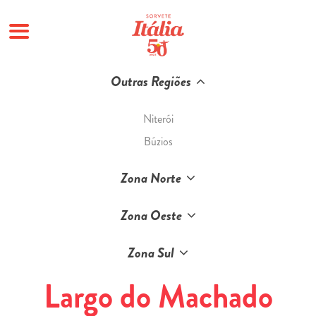
Pular
Outras Regiões
para
o
Niterói
conteúdo
Búzios
Zona Norte
Zona Oeste
Zona Sul
Largo do Machado