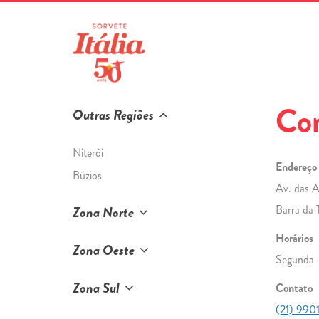
Pular
para
o
conteúdo
Con
Outras Regiões
Niterói
Endereço
Búzios
Av. das A
Barra da 
Zona Norte
Horários
Zona Oeste
Segunda-f
Zona Sul
Contato
(21) 990