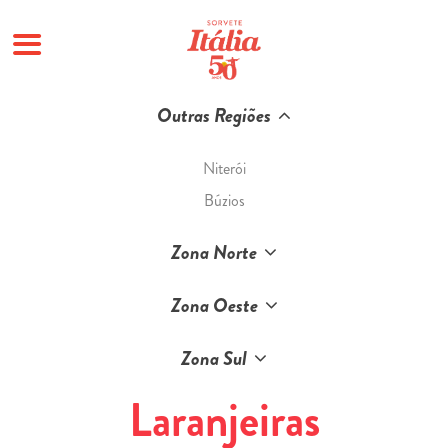
Pular
Outras Regiões
para
o
Niterói
conteúdo
Búzios
Zona Norte
Zona Oeste
Zona Sul
Laranjeiras