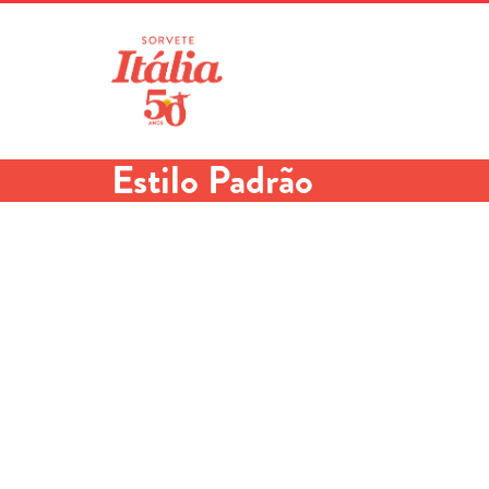
Pular
para
o
conteúdo
Estilo Padrão