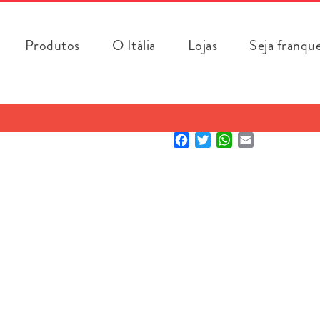
Produtos
O Itália
Lojas
Seja franqu
Facebook
Twitter
WhatsApp
Email